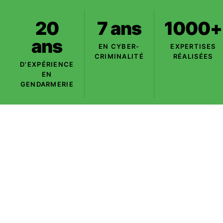
20
7 ans
1000+
ans
EN CYBER-
EXPERTISES
CRIMINALITÉ
RÉALISÉES
D'EXPÉRIENCE
EN
GENDARMERIE
NOS DOMAINES D'INTERVENTION
Trois expertises,
une seule rigueur
Des logiciels certifiés pour des analyses